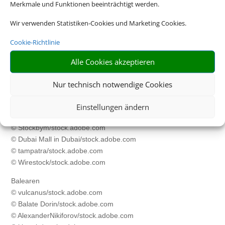
Merkmale und Funktionen beeinträchtigt werden.
Aktivurlaub Harz
© Sebastian Grote/stock.adobe.com
Wir verwenden Statistiken-Cookies und Marketing Cookies.
© baranq/stock.adobe.com
Cookie-Richtlinie
© FS-Stock/stock.adobe.com
© Jag_cz/stock.adobe.com
Alle Cookies akzeptieren
Kreuzfahrt
Nur technisch notwendige Cookies
© Rawpixel.com
/stock.adobe.com
Einstellungen ändern
Dubai
© Stockbym/stock.adobe.com
© Dubai Mall in Dubai/stock.adobe.com
© tampatra/stock.adobe.com
© Wirestock/stock.adobe.com
Balearen
© vulcanus/stock.adobe.com
© Balate Dorin/stock.adobe.com
© AlexanderNikiforov/stock.adobe.com