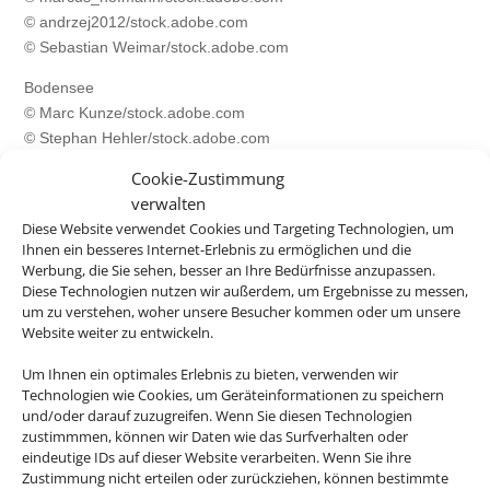
© andrzej2012/stock.adobe.com
© Sebastian Weimar/stock.adobe.com
Bodensee
© Marc Kunze/stock.adobe.com
© Stephan Hehler/stock.adobe.com
© hungry_herbivore/stock.adobe.com
Cookie-Zustimmung
© C@rsten/stock.adobe.com
verwalten
Diese Website verwendet Cookies und Targeting Technologien, um
Griechenland
Ihnen ein besseres Internet-Erlebnis zu ermöglichen und die
© Funny Studio/stock.adobe.com
Werbung, die Sie sehen, besser an Ihre Bedürfnisse anzupassen.
© Comofoto/stock.adobe.com
Diese Technologien nutzen wir außerdem, um Ergebnisse zu messen,
© Sodel Vladyslav/stock.adobe.com
um zu verstehen, woher unsere Besucher kommen oder um unsere
© millaf/stock.adobe.com
Website weiter zu entwickeln.
Italien
Um Ihnen ein optimales Erlebnis zu bieten, verwenden wir
Technologien wie Cookies, um Geräteinformationen zu speichern
© mRGB/stock.adobe.com
und/oder darauf zuzugreifen. Wenn Sie diesen Technologien
© ronnybas/stock.adobe.com
zustimmmen, können wir Daten wie das Surfverhalten oder
© JFL Photography/stock.adobe.com
eindeutige IDs auf dieser Website verarbeiten. Wenn Sie ihre
© gnoparus/stock.adobe.com
Zustimmung nicht erteilen oder zurückziehen, können bestimmte